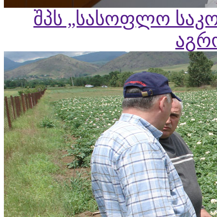
შპს „სასოფლო საკო
აგრ