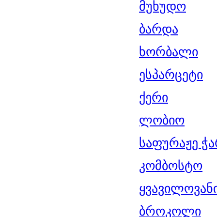
მუხუდო
ბარდა
ხორბალი
ესპარცეტი
ქერი
ლობიო
საფურაჟე ჭ
კომბოსტო
ყვავილოვან
ბროკოლი