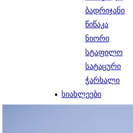
ბადრიჯანი
წიწაკა
ნიორი
სტაფილო
სატაცური
ჭარხალი
სიახლეები