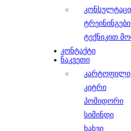
კონსულტაცი
ტრეინინგები
ტექნიკით მო
კონტაქტი
ნაკვეთი
კარტოფილი
კიტრი
პომიდორი
სიმინდი
ხახვი